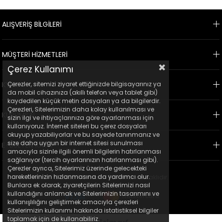
ALIŞVERİŞ BİLGİLERİ
MÜŞTERİ HİZMETLERİ
Çerez Kullanımı
KVKK
Çerezler, sitemizi ziyaret ettiğinizde bilgisayarınız ya
da mobil cihazınıza (akıllı telefon veya tablet gibi)
kaydedilen küçük metin dosyaları ya da bilgilerdir.
Çerezleri, Sitelerimizin daha kolay kullanılması ve
KURUMSAL
sizin ilgi ve ihtiyaçlarınıza göre ayarlanması için
kullanıyoruz. İnternet siteleri bu çerez dosyaları
okuyup yazabiliyorlar ve bu sayede tanınmanız ve
size daha uygun bir internet sitesi sunulması
E-BÜLTEN KAYIT
amacıyla sizinle ilgili önemli bilgilerin hatırlanması
sağlanıyor (tercih ayarlarınızın hatırlanması gibi).
Çerezler ayrıca, Sitelerimiz üzerinde gelecekteki
hareketlerinizin hızlanmasına da yardımcı olur.
© 2023 Ticimax - Tüm hakları saklıdır.
Bunlara ek olarak, ziyaretçilerin Sitelerimizi nasıl
kullandığını anlamak ve Sitelerimizin tasarımını ve
kullanışlılığını geliştirmek amacıyla çerezleri
Sitelerimizin kullanımı hakkında istatistiksel bilgiler
toplamak için de kullanabiliriz.