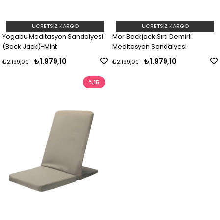
ÜCRETSIZ KARGO
ÜCRETSIZ KARGO
Yogabu Meditasyon Sandalyesi
Mor Backjack Sırtı Demirli
(Back Jack)-Mint
Meditasyon Sandalyesi
₺1.979,10
₺1.979,10
₺2.199,00
₺2.199,00
%15