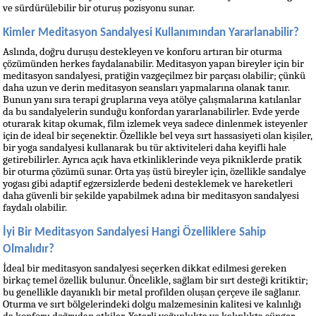
ve sürdürülebilir bir oturuş pozisyonu sunar.
Kimler Meditasyon Sandalyesi Kullanımından Yararlanabilir?
Aslında, doğru duruşu destekleyen ve konforu artıran bir oturma 
çözümünden herkes faydalanabilir. Meditasyon yapan bireyler için bir 
meditasyon sandalyesi, pratiğin vazgeçilmez bir parçası olabilir; çünkü 
daha uzun ve derin meditasyon seansları yapmalarına olanak tanır. 
Bunun yanı sıra terapi gruplarına veya atölye çalışmalarına katılanlar 
da bu sandalyelerin sunduğu konfordan yararlanabilirler. Evde yerde 
oturarak kitap okumak, film izlemek veya sadece dinlenmek isteyenler 
için de ideal bir seçenektir. Özellikle bel veya sırt hassasiyeti olan kişiler, 
bir yoga sandalyesi kullanarak bu tür aktiviteleri daha keyifli hale 
getirebilirler. Ayrıca açık hava etkinliklerinde veya pikniklerde pratik 
bir oturma çözümü sunar. Orta yaş üstü bireyler için, özellikle sandalye 
yogası gibi adaptif egzersizlerde bedeni desteklemek ve hareketleri 
daha güvenli bir şekilde yapabilmek adına bir meditasyon sandalyesi 
faydalı olabilir.
İyi Bir Meditasyon Sandalyesi Hangi Özelliklere Sahip 
Olmalıdır?
İdeal bir meditasyon sandalyesi seçerken dikkat edilmesi gereken 
birkaç temel özellik bulunur. Öncelikle, sağlam bir sırt desteği kritiktir; 
bu genellikle dayanıklı bir metal profilden oluşan çerçeve ile sağlanır. 
Oturma ve sırt bölgelerindeki dolgu malzemesinin kalitesi ve kalınlığı 