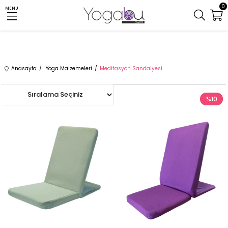
0
MENU
Anasayfa
Yoga Malzemeleri
Meditasyon Sandalyesi
Yeni
%10
%10
Ürün