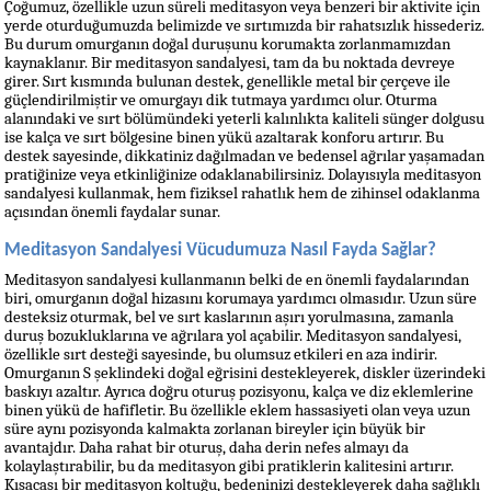
Çoğumuz, özellikle uzun süreli meditasyon veya benzeri bir aktivite için 
yerde oturduğumuzda belimizde ve sırtımızda bir rahatsızlık hissederiz. 
Bu durum omurganın doğal duruşunu korumakta zorlanmamızdan 
kaynaklanır. Bir meditasyon sandalyesi, tam da bu noktada devreye 
girer. Sırt kısmında bulunan destek, genellikle metal bir çerçeve ile 
güçlendirilmiştir ve omurgayı dik tutmaya yardımcı olur. Oturma 
alanındaki ve sırt bölümündeki yeterli kalınlıkta kaliteli sünger dolgusu 
ise kalça ve sırt bölgesine binen yükü azaltarak konforu artırır. Bu 
destek sayesinde, dikkatiniz dağılmadan ve bedensel ağrılar yaşamadan 
pratiğinize veya etkinliğinize odaklanabilirsiniz. Dolayısıyla meditasyon 
sandalyesi kullanmak, hem fiziksel rahatlık hem de zihinsel odaklanma 
açısından önemli faydalar sunar.
Meditasyon Sandalyesi Vücudumuza Nasıl Fayda Sağlar?
Meditasyon sandalyesi kullanmanın belki de en önemli faydalarından 
biri, omurganın doğal hizasını korumaya yardımcı olmasıdır. Uzun süre 
desteksiz oturmak, bel ve sırt kaslarının aşırı yorulmasına, zamanla 
duruş bozukluklarına ve ağrılara yol açabilir. Meditasyon sandalyesi, 
özellikle sırt desteği sayesinde, bu olumsuz etkileri en aza indirir. 
Omurganın S şeklindeki doğal eğrisini destekleyerek, diskler üzerindeki 
baskıyı azaltır. Ayrıca doğru oturuş pozisyonu, kalça ve diz eklemlerine 
binen yükü de hafifletir. Bu özellikle eklem hassasiyeti olan veya uzun 
süre aynı pozisyonda kalmakta zorlanan bireyler için büyük bir 
avantajdır. Daha rahat bir oturuş, daha derin nefes almayı da 
kolaylaştırabilir, bu da meditasyon gibi pratiklerin kalitesini artırır. 
Kısacası bir meditasyon koltuğu, bedeninizi destekleyerek daha sağlıklı 