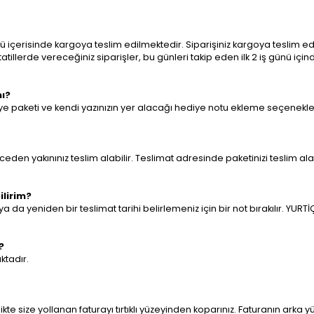
günü içerisinde kargoya teslim edilmektedir. Siparişiniz kargoya teslim
illerde vereceğiniz siparişler, bu günleri takip eden ilk 2 iş günü için
mı?
 paketi ve kendi yazınızın yer alacağı hediye notu ekleme seçeneklerin
dereceden yakınınız teslim alabilir. Teslimat adresinde paketinizi teslim ala
lirim?
yeniden bir teslimat tarihi belirlemeniz için bir not bırakılır. YURTİÇ
?
ktadır.
irlikte size yollanan faturayı tırtıklı yüzeyinden koparınız. Faturanın ar