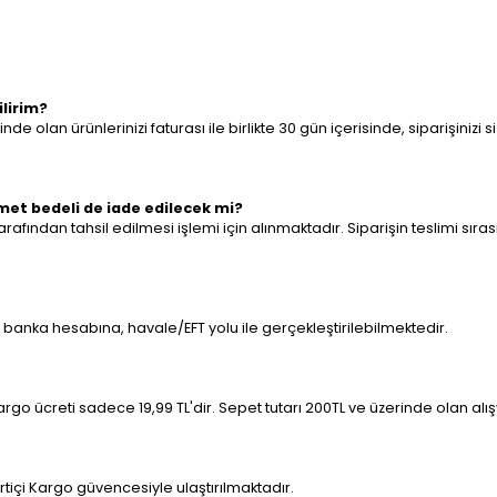
ilirim?
e olan ürünlerinizi faturası ile birlikte 30 gün içerisinde, siparişinizi 
met bedeli de iade edilecek mi?
rafından tahsil edilmesi işlemi için alınmaktadır. Siparişin teslimi sır
ir banka hesabına, havale/EFT yolu ile gerçekleştirilebilmektedir.
o ücreti sadece 19,99 TL'dir. Sepet tutarı 200TL ve üzerinde olan alış
tiçi Kargo güvencesiyle ulaştırılmaktadır.