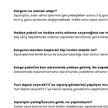
Kargom ne zaman ulaşır?
Siparişiniz, satın alma işleminiz gerçekleştikten sonra 3 iş 
ila 5 iş günü arasında değişmektedir. Hafta sonu veya resmi tat
Hediye paketi ve hediye notu ekleme seçeneğiniz var 
Alış veriş sepetinizde ödeme yaparken tercihinize göre hediye
Kargomu benden başka bir kişi teslim alabilir mi?
Siparişlerinizi kimlik ibrazı ile soyadı tutarlılığı olan birinci 
Kargo paketim ben adresimde yokken gelmiş. Ne yapabi
Adresinizde bulunamamanız durumunda, paketinizi almanız ya da 
Yurt dışına veya KKTC'ye sipariş gönderimi yapılıyor mu
Yurt dışına veya KKTC'ye henüz sipariş gönderimi yapılmama
Siparişim yanlış/kusurlu geldi, ne yapmalıyım?
Yanlış veya kusurlu bir ürün teslim aldığınızda, siparişinizle b