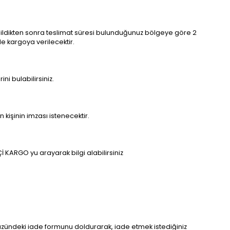
 edildikten sonra teslimat süresi bulunduğunuz bölgeye göre 2
de kargoya verilecektir.
i bulabilirsiniz.
n kişinin imzası istenecektir.
İ KARGO yu arayarak bilgi alabilirsiniz
ka yüzündeki iade formunu doldurarak, iade etmek istediğiniz