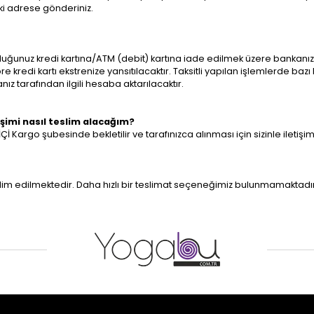
ki adrese gönderiniz.
duğunuz kredi kartına/ATM (debit) kartına iade edilmek üzere bankanıza 
 kredi kartı ekstrenize yansıtılacaktır. Taksitli yapılan işlemlerde baz
ız tarafından ilgili hesaba aktarılacaktır.
şimi nasıl teslim alacağım?
argo şubesinde bekletilir ve tarafınızca alınması için sizinle iletişime
eslim edilmektedir. Daha hızlı bir teslimat seçeneğimiz bulunmamaktadır