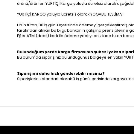
ürünü/ürünleri YURTİÇİ Kargo yoluyla ücretsiz olarak aşağıda
YURTİÇİ KARGO yoluyla ücretsiz olarak YOGABU TESLİMAT
Ürün tutarı, 30 iş günü içerisinde ödemeyi gerçekleştirmiş ol
tarafından alınan bu bilgi, bankanın çalışma prensiplerine göre
Eğer ATM (debit) kartı ile ödeme yaptıysanız iade tutarı bankan
Bulunduğum yerde kargo firmasının şubesi yoksa sipari
Bu durumda siparişiniz bulunduğunuz bölgeye en yakın YURTİÇİ K
Siparişimi daha hızlı gönderebilir misiniz?
Siparişleriniz standart olarak 3 iş günü içerisinde kargoya t