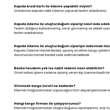
Kapıda kredi kartı ile ödeme yapabilir miyim?
Ürünlerinizi kapıda nakit ödeme yaparak teslim alabilirsiniz.
Kapıda ödeme ile oluşturduğum siparişi nasıl iade edeb
Teslim aldığınız kullanılmamış, zarar görmemiş ve etiketi üzerind
teslim edebilirsiniz
Kapıda ödeme ile oluşturduğum siparişin iadesinde hiz
Kapıda Ödeme Hizmet Bedeli, sipariş ücretinin kargo şirketi ta
durumunda hizmet bedeli iade edilmemektedir.
Banka hesabım yok ise nakit iademi nasıl alabilirim?
Ücret iadesi işlemi sadece sipariş veren kişi üzerine kayıtlı b
Sitenizde kargo ücreti ne kadardır?
İnternet mağazamızdan yapacağınız tüm alışverişlerinizde karg
Hangi kargo firması ile çalışıyorsunuz?
İnternet mağazamızdan oluşturduğunuz siparişleriniz, size Yur