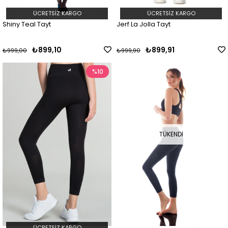
ÜCRETSIZ KARGO
ÜCRETSIZ KARGO
Shiny Teal Tayt
Jerf La Jolla Tayt
₺899,10
₺899,91
₺999,00
₺999,90
%10
TÜKENDI
ÜCRETSIZ KARGO