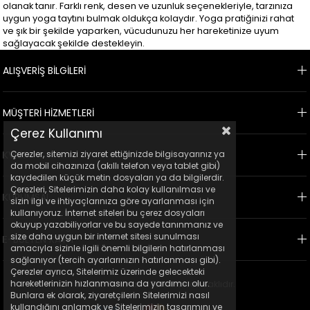
olanak tanır. Farklı renk, desen ve uzunluk seçenekleriyle, tarzınıza
uygun yoga taytını bulmak oldukça kolaydır. Yoga pratiğinizi rahat
ve şık bir şekilde yaparken, vücudunuzu her hareketinize uyum
sağlayacak şekilde destekleyin.
ALIŞVERİŞ BİLGİLERİ
MÜŞTERİ HİZMETLERİ
Çerez Kullanımı
KVKK
Çerezler, sitemizi ziyaret ettiğinizde bilgisayarınız ya
da mobil cihazınıza (akıllı telefon veya tablet gibi)
kaydedilen küçük metin dosyaları ya da bilgilerdir.
Çerezleri, Sitelerimizin daha kolay kullanılması ve
KURUMSAL
sizin ilgi ve ihtiyaçlarınıza göre ayarlanması için
kullanıyoruz. İnternet siteleri bu çerez dosyaları
okuyup yazabiliyorlar ve bu sayede tanınmanız ve
size daha uygun bir internet sitesi sunulması
E-BÜLTEN KAYIT
amacıyla sizinle ilgili önemli bilgilerin hatırlanması
sağlanıyor (tercih ayarlarınızın hatırlanması gibi).
Çerezler ayrıca, Sitelerimiz üzerinde gelecekteki
hareketlerinizin hızlanmasına da yardımcı olur.
© 2023 Ticimax - Tüm hakları saklıdır.
Bunlara ek olarak, ziyaretçilerin Sitelerimizi nasıl
kullandığını anlamak ve Sitelerimizin tasarımını ve