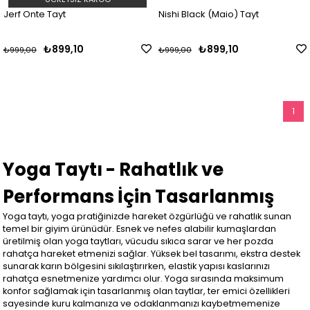
Jerf Onte Tayt
Nishi Black (Maio) Tayt
₺899,10
₺899,10
₺999,00
₺999,00
1
Yoga Taytı - Rahatlık ve
Performans İçin Tasarlanmış
Yoga taytı, yoga pratiğinizde hareket özgürlüğü ve rahatlık sunan
temel bir giyim ürünüdür. Esnek ve nefes alabilir kumaşlardan
üretilmiş olan yoga taytları, vücudu sıkıca sarar ve her pozda
rahatça hareket etmenizi sağlar. Yüksek bel tasarımı, ekstra destek
sunarak karın bölgesini sıkılaştırırken, elastik yapısı kaslarınızı
rahatça esnetmenize yardımcı olur. Yoga sırasında maksimum
konfor sağlamak için tasarlanmış olan taytlar, ter emici özellikleri
sayesinde kuru kalmanıza ve odaklanmanızı kaybetmemenize