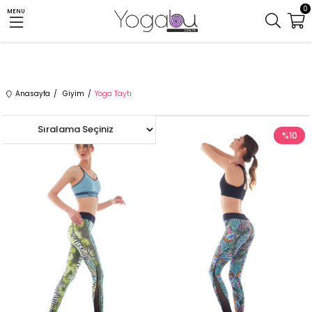
0
MENU
Anasayfa
Giyim
Yoga Taytı
%10
%10