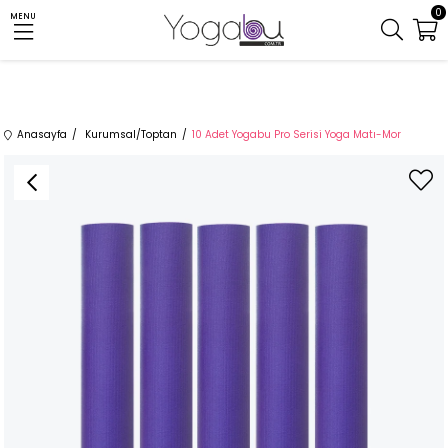
0
MENU
Anasayfa
Kurumsal/Toptan
10 Adet Yogabu Pro Serisi Yoga Matı-Mor