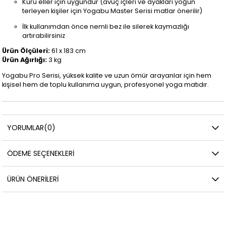
Kuru eller için uygundur (avuç içleri ve ayakları yoğun
terleyen kişiler için Yogabu Master Serisi matlar önerilir)
İlk kullanımdan önce nemli bez ile silerek kaymazlığı
artırabilirsiniz
Ürün Ölçüleri:
61 x 183 cm
Ürün Ağırlığı:
3 kg
Yogabu Pro Serisi, yüksek kalite ve uzun ömür arayanlar için hem
kişisel hem de toplu kullanıma uygun, profesyonel yoga matıdır.
YORUMLAR
(0)
ÖDEME SEÇENEKLERI
ÜRÜN ÖNERILERI