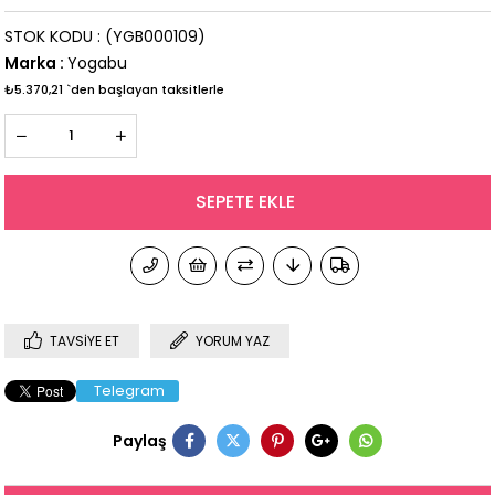
STOK KODU
(YGB000109)
Marka
:
Yogabu
₺5.370,21
`den başlayan taksitlerle
TAVSIYE ET
YORUM YAZ
Telegram
Paylaş