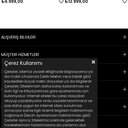
₺6.999,00
₺12.999,00
ALIŞVERİŞ BİLGİLERİ
MÜŞTERİ HİZMETLERİ
Çerez Kullanımı
Çerezler, sitemizi ziyaret ettiğinizde bilgisayarınız ya
KVKK
da mobil cihazınıza (akıllı telefon veya tablet gibi)
kaydedilen küçük metin dosyaları ya da bilgilerdir.
Çerezleri, Sitelerimizin daha kolay kullanılması ve
KURUMSAL
sizin ilgi ve ihtiyaçlarınıza göre ayarlanması için
kullanıyoruz. İnternet siteleri bu çerez dosyaları
okuyup yazabiliyorlar ve bu sayede tanınmanız ve
size daha uygun bir internet sitesi sunulması
E-BÜLTEN KAYIT
amacıyla sizinle ilgili önemli bilgilerin hatırlanması
sağlanıyor (tercih ayarlarınızın hatırlanması gibi).
Çerezler ayrıca, Sitelerimiz üzerinde gelecekteki
hareketlerinizin hızlanmasına da yardımcı olur.
© 2023 Ticimax - Tüm hakları saklıdır.