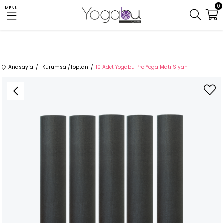
0
MENU
Anasayfa
Kurumsal/Toptan
10 Adet Yogabu Pro Yoga Matı Siyah