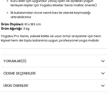
Kuru eller için uygundur (avuç içleri ve ayakları yoğun
terleyen kişiler için Yogabu Master Serisi matlar önerilir)
İlk kullanımdan önce nemli bez ile silerek kaymazlığı
artırabilirsiniz
Ürün Ölçüleri:
61 x 183 cm
Ürün Ağırlığı:
3 kg
Yogabu Pro Serisi, yüksek kalite ve uzun ömür arayanlar için hem
kişisel hem de toplu kullanıma uygun, profesyonel yoga matıdır.
YORUMLAR
(0)
ÖDEME SEÇENEKLERI
ÜRÜN ÖNERILERI