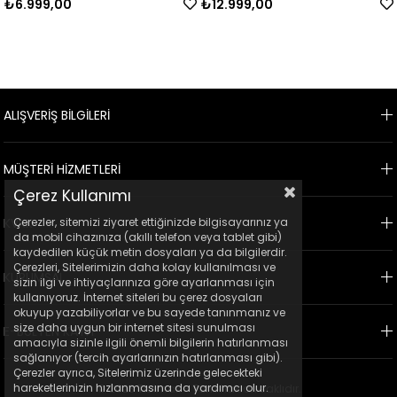
₺6.999,00
₺12.999,00
ALIŞVERİŞ BİLGİLERİ
MÜŞTERİ HİZMETLERİ
Çerez Kullanımı
Çerezler, sitemizi ziyaret ettiğinizde bilgisayarınız ya
KVKK
da mobil cihazınıza (akıllı telefon veya tablet gibi)
kaydedilen küçük metin dosyaları ya da bilgilerdir.
Çerezleri, Sitelerimizin daha kolay kullanılması ve
KURUMSAL
sizin ilgi ve ihtiyaçlarınıza göre ayarlanması için
kullanıyoruz. İnternet siteleri bu çerez dosyaları
okuyup yazabiliyorlar ve bu sayede tanınmanız ve
size daha uygun bir internet sitesi sunulması
E-BÜLTEN KAYIT
amacıyla sizinle ilgili önemli bilgilerin hatırlanması
sağlanıyor (tercih ayarlarınızın hatırlanması gibi).
Çerezler ayrıca, Sitelerimiz üzerinde gelecekteki
hareketlerinizin hızlanmasına da yardımcı olur.
© 2023 Ticimax - Tüm hakları saklıdır.