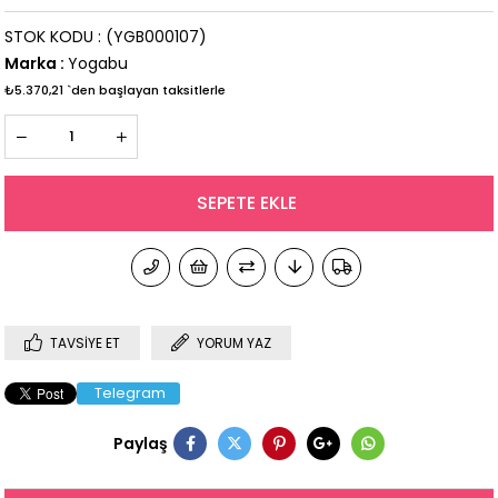
STOK KODU
(YGB000107)
Marka
:
Yogabu
₺5.370,21
`den başlayan taksitlerle
TAVSIYE ET
YORUM YAZ
Telegram
Paylaş