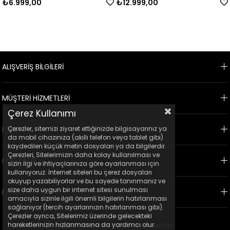
.999,00
₺12.999,00
₺1
ALIŞVERİŞ BİLGİLERİ
MÜŞTERİ HİZMETLERİ
Çerez Kullanımı
Çerezler, sitemizi ziyaret ettiğinizde bilgisayarınız ya
KVKK
da mobil cihazınıza (akıllı telefon veya tablet gibi)
kaydedilen küçük metin dosyaları ya da bilgilerdir.
Çerezleri, Sitelerimizin daha kolay kullanılması ve
KURUMSAL
sizin ilgi ve ihtiyaçlarınıza göre ayarlanması için
kullanıyoruz. İnternet siteleri bu çerez dosyaları
okuyup yazabiliyorlar ve bu sayede tanınmanız ve
size daha uygun bir internet sitesi sunulması
E-BÜLTEN KAYIT
amacıyla sizinle ilgili önemli bilgilerin hatırlanması
sağlanıyor (tercih ayarlarınızın hatırlanması gibi).
Çerezler ayrıca, Sitelerimiz üzerinde gelecekteki
hareketlerinizin hızlanmasına da yardımcı olur.
© 2023 Ticimax - Tüm hakları saklıdır.