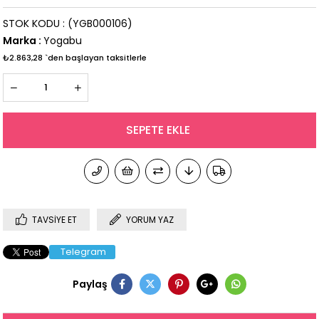
STOK KODU
(YGB000106)
Marka
:
Yogabu
₺2.863,28
`den başlayan taksitlerle
TAVSIYE ET
YORUM YAZ
Telegram
Paylaş