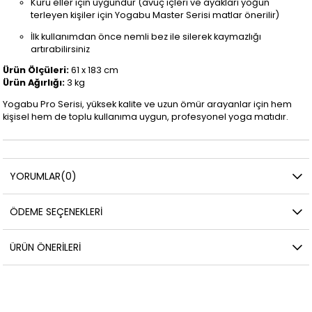
Kuru eller için uygundur (avuç içleri ve ayakları yoğun
terleyen kişiler için Yogabu Master Serisi matlar önerilir)
İlk kullanımdan önce nemli bez ile silerek kaymazlığı
artırabilirsiniz
Ürün Ölçüleri:
61 x 183 cm
Ürün Ağırlığı:
3 kg
Yogabu Pro Serisi, yüksek kalite ve uzun ömür arayanlar için hem
kişisel hem de toplu kullanıma uygun, profesyonel yoga matıdır.
YORUMLAR
(0)
ÖDEME SEÇENEKLERI
ÜRÜN ÖNERILERI