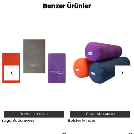
Benzer Ürünler
ÜCRETSIZ KARGO
ÜCRETSIZ KARGO
ga Battaniyesi
Bolster Minder
Kab
Min