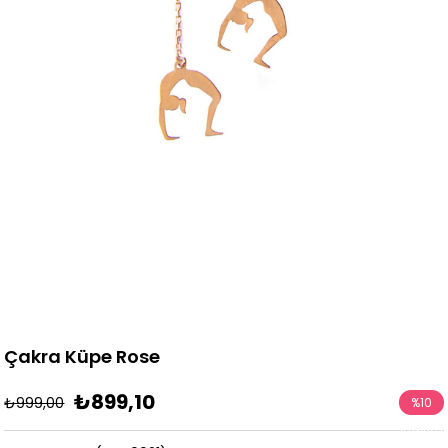
Çakra Küpe Rose
₺899,10
₺999,00
%
10
İndirim