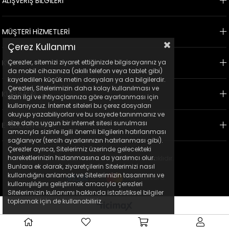
ALIŞVERİŞ BİLGİLERİ
MÜŞTERİ HİZMETLERİ
Çerez Kullanımı
Çerezler, sitemizi ziyaret ettiğinizde bilgisayarınız ya
KVKK
da mobil cihazınıza (akıllı telefon veya tablet gibi)
kaydedilen küçük metin dosyaları ya da bilgilerdir.
Çerezleri, Sitelerimizin daha kolay kullanılması ve
KURUMSAL
sizin ilgi ve ihtiyaçlarınıza göre ayarlanması için
kullanıyoruz. İnternet siteleri bu çerez dosyaları
okuyup yazabiliyorlar ve bu sayede tanınmanız ve
size daha uygun bir internet sitesi sunulması
E-BÜLTEN KAYIT
amacıyla sizinle ilgili önemli bilgilerin hatırlanması
sağlanıyor (tercih ayarlarınızın hatırlanması gibi).
Çerezler ayrıca, Sitelerimiz üzerinde gelecekteki
hareketlerinizin hızlanmasına da yardımcı olur.
© 2023 Ticimax - Tüm hakları saklıdır.
Bunlara ek olarak, ziyaretçilerin Sitelerimizi nasıl
kullandığını anlamak ve Sitelerimizin tasarımını ve
kullanışlılığını geliştirmek amacıyla çerezleri
Sitelerimizin kullanımı hakkında istatistiksel bilgiler
toplamak için de kullanabiliriz.