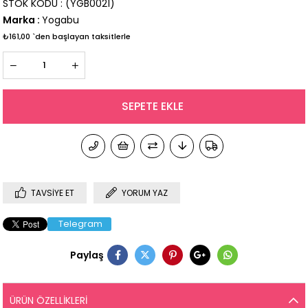
STOK KODU
(YGB0021)
Marka
:
Yogabu
₺161,00
`den başlayan taksitlerle
TAVSIYE ET
YORUM YAZ
Telegram
Paylaş
ÜRÜN ÖZELLIKLERI