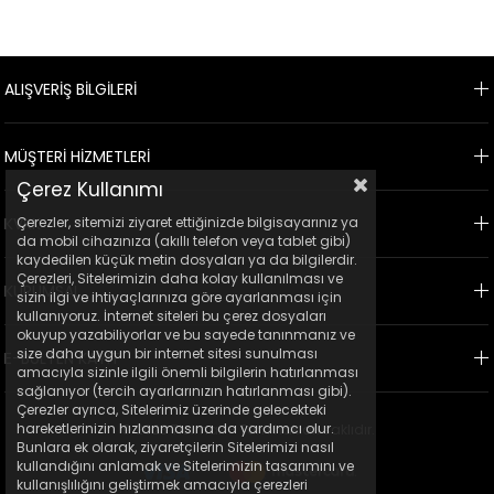
ALIŞVERİŞ BİLGİLERİ
MÜŞTERİ HİZMETLERİ
Çerez Kullanımı
Çerezler, sitemizi ziyaret ettiğinizde bilgisayarınız ya
KVKK
da mobil cihazınıza (akıllı telefon veya tablet gibi)
kaydedilen küçük metin dosyaları ya da bilgilerdir.
Çerezleri, Sitelerimizin daha kolay kullanılması ve
KURUMSAL
sizin ilgi ve ihtiyaçlarınıza göre ayarlanması için
kullanıyoruz. İnternet siteleri bu çerez dosyaları
okuyup yazabiliyorlar ve bu sayede tanınmanız ve
size daha uygun bir internet sitesi sunulması
E-BÜLTEN KAYIT
amacıyla sizinle ilgili önemli bilgilerin hatırlanması
sağlanıyor (tercih ayarlarınızın hatırlanması gibi).
Çerezler ayrıca, Sitelerimiz üzerinde gelecekteki
hareketlerinizin hızlanmasına da yardımcı olur.
© 2023 Ticimax - Tüm hakları saklıdır.
Bunlara ek olarak, ziyaretçilerin Sitelerimizi nasıl
kullandığını anlamak ve Sitelerimizin tasarımını ve
kullanışlılığını geliştirmek amacıyla çerezleri