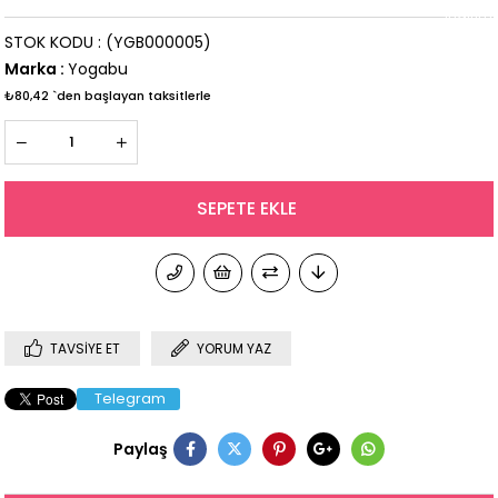
İndirim
STOK KODU
(YGB000005)
Marka
:
Yogabu
₺80,42
`den başlayan taksitlerle
TAVSIYE ET
YORUM YAZ
Telegram
Paylaş