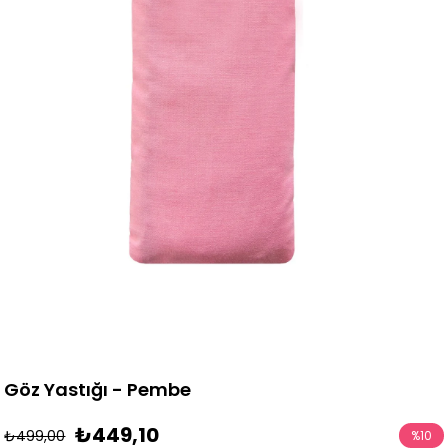
Göz Yastığı - Pembe
₺449,10
₺499,00
%
10