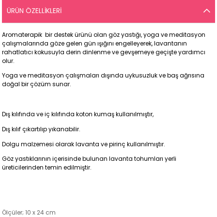
ÜRÜN ÖZELLIKLERI
Aromaterapik bir destek ürünü olan göz yastığı, yoga ve meditasyon
çalışmalarında göze gelen gün ışığını engelleyerek, lavantanın
rahatlatıcı kokusuyla derin dinlenme ve gevşemeye geçişte yardımcı
olur.
Yoga ve meditasyon çalışmaları dışında uykusuzluk ve baş ağrısına
doğal bir çözüm sunar.
Dış kılıfında ve iç kılıfında koton kumaş kullanılmıştır,
Dış kılıf çıkartılıp yıkanabilir.
Dolgu malzemesi olarak lavanta ve pirinç kullanılmıştır.
Göz yastıklarının içerisinde bulunan lavanta tohumları yerli
üreticilerinden temin edilmiştir.
Ölçüler; 10 x 24 cm