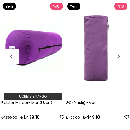
eni
%10
Yeni
%10
Ye
rün
Ürün
Ür
ÜCRETSIZ KARGO
ster Minder- Mor (Uzun)
Göz Yastığı-Mor
Logo
₺1.439,10
₺449,10
99,00
₺499,00
₺799