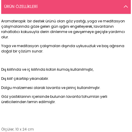
ÜRÜN ÖZELLIKLERI
Aromaterapik bir destek ürünü olan göz yastığı, yoga ve meditasyon
çalışmalarında göze gelen gün ışığını engelleyerek, lavantanın
rahatlatıcı kokusuyla derin dinlenme ve gevşemeye geçişte yardımcı
olur.
Yoga ve meditasyon çalışmaları dışında uykusuzluk ve baş ağrısına
doğal bir çözüm sunar.
Dış kılıfında ve iç kılıfında koton kumaş kullanılmıştır,
Dış kılıf çıkartılıp yıkanabilir.
Dolgu malzemesi olarak lavanta ve pirinç kullanılmıştır.
Göz yastıklarının içerisinde bulunan lavanta tohumları yerli
üreticilerinden temin edilmiştir.
Ölçüler; 10 x 24 cm