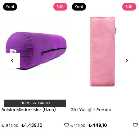
Yeni
%10
Yeni
%10
Ürün
Ürün
ÜCRETSIZ KARGO
Bolster Minder- Mor (Uzun)
Göz Yastığı - Pembe
₺1.439,10
₺449,10
₺1.599,00
₺499,00