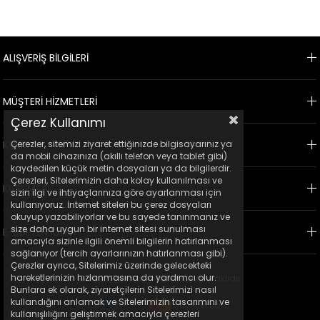
ALIŞVERİŞ BİLGİLERİ
MÜŞTERİ HİZMETLERİ
Çerez Kullanımı
Çerezler, sitemizi ziyaret ettiğinizde bilgisayarınız ya
KVKK
da mobil cihazınıza (akıllı telefon veya tablet gibi)
kaydedilen küçük metin dosyaları ya da bilgilerdir.
Çerezleri, Sitelerimizin daha kolay kullanılması ve
KURUMSAL
sizin ilgi ve ihtiyaçlarınıza göre ayarlanması için
kullanıyoruz. İnternet siteleri bu çerez dosyaları
okuyup yazabiliyorlar ve bu sayede tanınmanız ve
size daha uygun bir internet sitesi sunulması
E-BÜLTEN KAYIT
amacıyla sizinle ilgili önemli bilgilerin hatırlanması
sağlanıyor (tercih ayarlarınızın hatırlanması gibi).
Çerezler ayrıca, Sitelerimiz üzerinde gelecekteki
hareketlerinizin hızlanmasına da yardımcı olur.
© 2023 Ticimax - Tüm hakları saklıdır.
Bunlara ek olarak, ziyaretçilerin Sitelerimizi nasıl
kullandığını anlamak ve Sitelerimizin tasarımını ve
kullanışlılığını geliştirmek amacıyla çerezleri