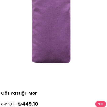
Göz Yastığı-Mor
₺449,10
₺499,00
%
10