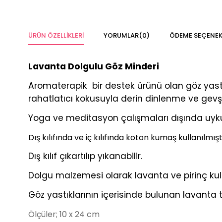
ÜRÜN ÖZELLIKLERI
YORUMLAR
(0)
ÖDEME SEÇENEK
Lavanta Dolgulu Göz Minderi
Aromaterapik bir destek ürünü olan göz yast
rahatlatıcı kokusuyla derin dinlenme ve gev
Yoga ve meditasyon çalışmaları dışında uyku
Dış kılıfında ve iç kılıfında koton kumaş kullanılmışt
Dış kılıf çıkartılıp yıkanabilir.
Dolgu malzemesi olarak lavanta ve pirinç kulla
Göz yastıklarının içerisinde bulunan lavanta to
Ölçüler; 10 x 24 cm