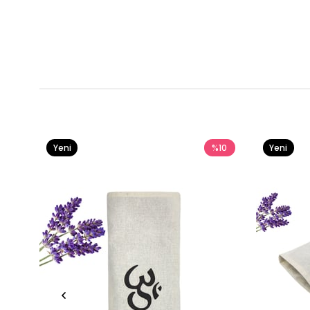
Yeni
%10
Yeni
Ürün
Ürün