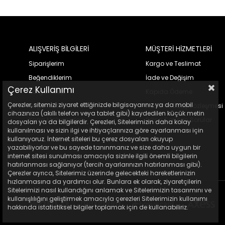
ALIŞVERİŞ BİLGİLERİ
MÜŞTERİ HİZMETLERİ
Siparişlerim
Kargo ve Teslimat
Beğendiklerim
İade ve Değişim
Çerez Kullanımı
Kargo Takip
Kapıda Ödeme
Çerezler, sitemizi ziyaret ettiğinizde bilgisayarınız ya da mobil
Yoga Matı
Mesafeli Satış Sözleşmesi
cihazınıza (akıllı telefon veya tablet gibi) kaydedilen küçük metin
Yoga Malzemeleri
Sıkça Sorulan Sorular
dosyaları ya da bilgilerdir. Çerezleri, Sitelerimizin daha kolay
kullanılması ve sizin ilgi ve ihtiyaçlarınıza göre ayarlanması için
kullanıyoruz. İnternet siteleri bu çerez dosyaları okuyup
yazabiliyorlar ve bu sayede tanınmanız ve size daha uygun bir
internet sitesi sunulması amacıyla sizinle ilgili önemli bilgilerin
hatırlanması sağlanıyor (tercih ayarlarınızın hatırlanması gibi).
Çerezler ayrıca, Sitelerimiz üzerinde gelecekteki hareketlerinizin
hızlanmasına da yardımcı olur. Bunlara ek olarak, ziyaretçilerin
Sitelerimizi nasıl kullandığını anlamak ve Sitelerimizin tasarımını ve
kullanışlılığını geliştirmek amacıyla çerezleri Sitelerimizin kullanımı
hakkında istatistiksel bilgiler toplamak için de kullanabiliriz.