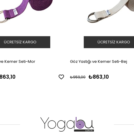
ÜCRETSIZ KARGO
ÜCRETSIZ KARGO
 ve Kemer Seti-Mor
Göz Yastığı ve Kemer Seti-Bej
863,10
₺863,10
₺959,00