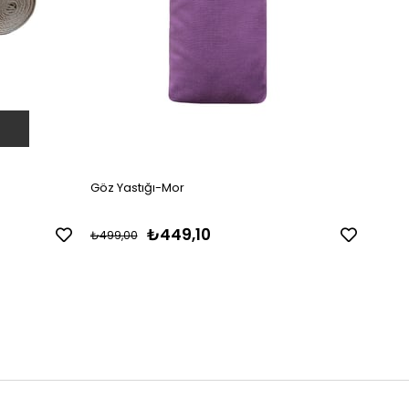
Göz Yastığı-Mor
Göz 
₺449,10
₺49
₺499,00