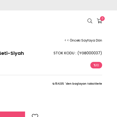
0
< < Önceki Sayfaya Dön
Seti-Siyah
STOK KODU
(YGB000037)
%
10
İndirim
₺154,55
`den başlayan taksitlerle