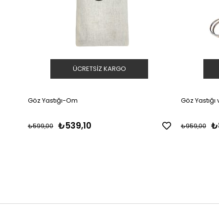
ÜCRETSIZ KARGO
Göz Yastığı-Om
Göz Yastığı
₺539,10
₺
₺599,00
₺959,00