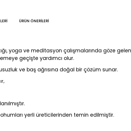
LERI
ÜRÜN ÖNERILERI
ığı, yoga ve meditasyon çalışmalarında göze gelen g
şemeye geçişte yardımcı olur.
suzluk ve baş ağrısına doğal bir çözüm sunar.
ır,
nılmıştır.
humları yerli üreticilerinden temin edilmiştir.