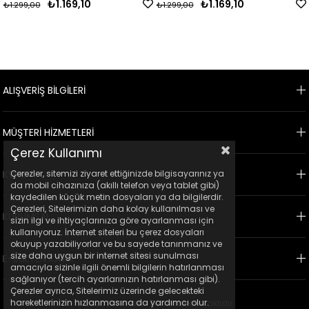
10
₺1.169,10
₺1.169,
₺1.299,00
₺1.299,00
ALIŞVERİŞ BİLGİLERİ
MÜŞTERİ HİZMETLERİ
Çerez Kullanımı
Çerezler, sitemizi ziyaret ettiğinizde bilgisayarınız ya
KVKK
da mobil cihazınıza (akıllı telefon veya tablet gibi)
kaydedilen küçük metin dosyaları ya da bilgilerdir.
Çerezleri, Sitelerimizin daha kolay kullanılması ve
KURUMSAL
sizin ilgi ve ihtiyaçlarınıza göre ayarlanması için
kullanıyoruz. İnternet siteleri bu çerez dosyaları
okuyup yazabiliyorlar ve bu sayede tanınmanız ve
size daha uygun bir internet sitesi sunulması
E-BÜLTEN KAYIT
amacıyla sizinle ilgili önemli bilgilerin hatırlanması
sağlanıyor (tercih ayarlarınızın hatırlanması gibi).
Çerezler ayrıca, Sitelerimiz üzerinde gelecekteki
hareketlerinizin hızlanmasına da yardımcı olur.
© 2023 Ticimax - Tüm hakları saklıdır.