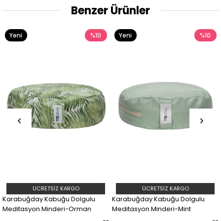
Benzer Ürünler
%10
Yeni
%10
Yeni
Ürün
Ürün
Z KARGO
ÜCRETSIZ KARGO
ÜCRETSIZ
ğu Dolgulu
Karabuğday Kabuğu Dolgulu
Karabuğday Kabu
eri-Orman
Meditasyon Minderi-Mint
Meditasyon Minder