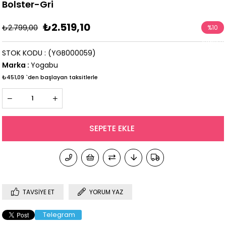
Bolster-Gri
₺2.519,10
₺2.799,00
%
10
İndirim
STOK KODU
(YGB000059)
Marka
:
Yogabu
₺451,09
`den başlayan taksitlerle
TAVSIYE ET
YORUM YAZ
Telegram