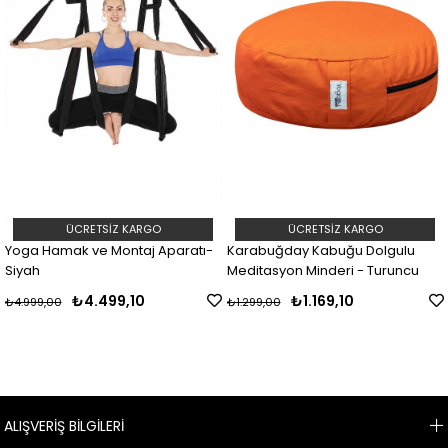
ÜCRETSIZ KARGO
ÜCRETSIZ KARGO
amak ve Montaj Aparatı-
Karabuğday Kabuğu Dolgulu
Yoga H
Meditasyon Minderi - Turuncu
Siyah
₺4.499,10
₺1.169,10
00
₺1.299,00
₺4.999,
ALIŞVERİŞ BİLGİLERİ