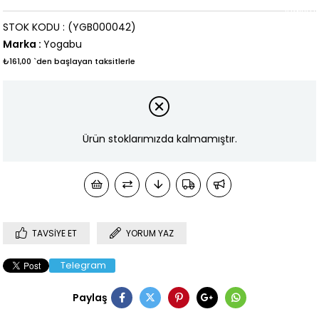
İndirim
STOK KODU
(YGB000042)
Marka
:
Yogabu
₺161,00
`den başlayan taksitlerle
Ürün stoklarımızda kalmamıştır.
TAVSIYE ET
YORUM YAZ
Telegram
Paylaş