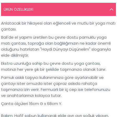
ÜRÜN ÖZELLIKLERI
Anlatacak bir hikayesi olan eğlenceli ve mutlu bir yoga matı
çantası.
Bali'de el yapımı üretilen bu çevre dostu pamuklu yoga
matı çantası, toprağa olan bağlılığımızın ne kadar önemli
olduğunu hatırlatan "Haydi Dünyayı Düşünelim" sloganıyla
elde dikilmiştir.
Ekstra uzunluğa sahip bu çevre dostu yoga çantası,
matınızı her yere şık bir şekilde taşımanıza olanak tanır.
Pamuk askılı taşıyıcı kullanımınıza göre ayarlanabilir ve
çantayı ister omuzda ister çapraz askıda rahatça
taşımanıza izin verir. Fermuarlı bir iç cep ise telefonunuzu
ve anahtarlarınızı kolayca tutar.
Çanta ölçüleri 16cm G x 68cm Y.
Bakım: Hafif sabun kullanarak elde ayrı ayrı soğuk yıkayın,