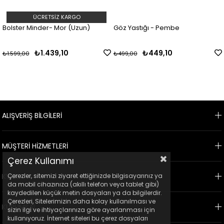
ÜCRETSIZ KARGO
Bolster Minder- Mor (Uzun)
Göz Yastığı - Pembe
₺1.439,10
₺449,10
₺1.599,00
₺499,00
ALIŞVERİŞ BİLGİLERİ
MÜŞTERİ HİZMETLERİ
Çerez Kullanımı
KVKK
Çerezler, sitemizi ziyaret ettiğinizde bilgisayarınız ya
da mobil cihazınıza (akıllı telefon veya tablet gibi)
kaydedilen küçük metin dosyaları ya da bilgilerdir.
Çerezleri, Sitelerimizin daha kolay kullanılması ve
KURUMSAL
sizin ilgi ve ihtiyaçlarınıza göre ayarlanması için
kullanıyoruz. İnternet siteleri bu çerez dosyaları