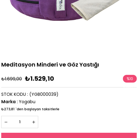
Meditasyon Minderi ve Göz Yastığı
₺1.529,10
₺1.699,00
%
10
İndirim
STOK KODU
(YGB000039)
Marka
:
Yogabu
₺273,81
`den başlayan taksitlerle