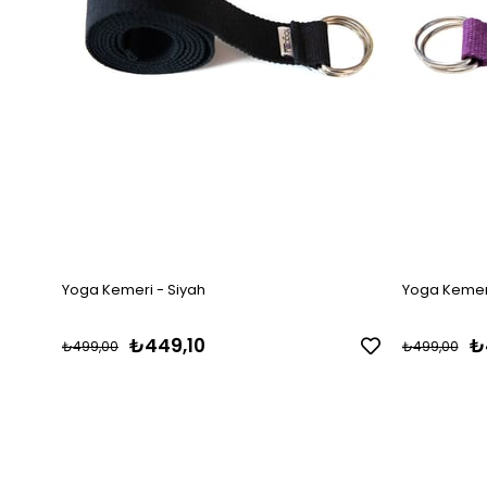
Yoga Kemeri - Siyah
Yoga Kemer
₺449,10
₺
₺499,00
₺499,00