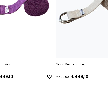
i - Mor
Yoga Kemeri - Bej
449,10
₺449,10
₺499,00