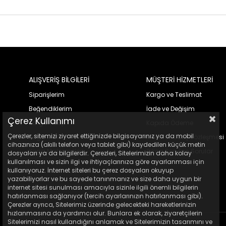
ALIŞVERİŞ BİLGİLERİ
MÜŞTERİ HİZMETLERİ
Siparişlerim
Kargo ve Teslimat
Beğendiklerim
İade ve Değişim
Çerez Kullanımı
Kargo Takip
Kapıda Ödeme
Çerezler, sitemizi ziyaret ettiğinizde bilgisayarınız ya da mobil
Yoga Matı
Mesafeli Satış Sözleşmesi
cihazınıza (akıllı telefon veya tablet gibi) kaydedilen küçük metin
Yoga Malzemeleri
Sıkça Sorulan Sorular
dosyaları ya da bilgilerdir. Çerezleri, Sitelerimizin daha kolay
kullanılması ve sizin ilgi ve ihtiyaçlarınıza göre ayarlanması için
kullanıyoruz. İnternet siteleri bu çerez dosyaları okuyup
yazabiliyorlar ve bu sayede tanınmanız ve size daha uygun bir
internet sitesi sunulması amacıyla sizinle ilgili önemli bilgilerin
hatırlanması sağlanıyor (tercih ayarlarınızın hatırlanması gibi).
Çerezler ayrıca, Sitelerimiz üzerinde gelecekteki hareketlerinizin
hızlanmasına da yardımcı olur. Bunlara ek olarak, ziyaretçilerin
Sitelerimizi nasıl kullandığını anlamak ve Sitelerimizin tasarımını ve