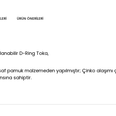
LERI
ÜRÜN ÖNERILERI
lanabilir D-Ring Toka,
n saf pamuk malzemeden yapılmıştır; Çinko alaşımı çif
ına sahiptir.