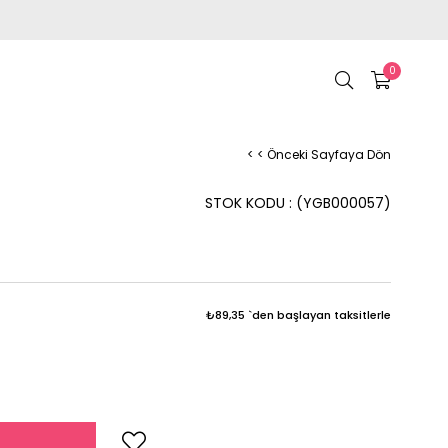
0
< < Önceki Sayfaya Dön
STOK KODU
(YGB000057)
₺89,35
`den başlayan taksitlerle