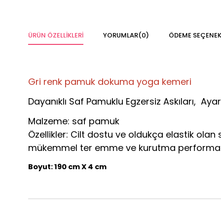
ÜRÜN ÖZELLIKLERI
YORUMLAR
(0)
ÖDEME SEÇENEK
Gri renk pamuk dokuma yoga kemeri
Dayanıklı Saf Pamuklu Egzersiz Askıları, Ayar
Malzeme: saf pamuk
Özellikler: Cilt dostu ve oldukça elastik ola
mükemmel ter emme ve kurutma performans
Boyut: 190 cm X 4 cm