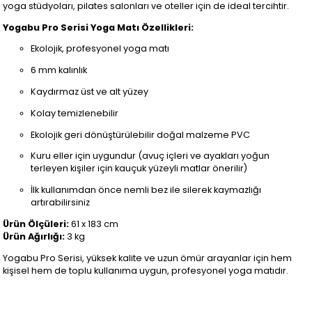
yoga stüdyoları, pilates salonları ve oteller için de ideal tercihtir.
Yogabu Pro Serisi Yoga Matı Özellikleri:
Ekolojik, profesyonel yoga matı
6 mm kalınlık
Kaydırmaz üst ve alt yüzey
Kolay temizlenebilir
Ekolojik geri dönüştürülebilir doğal malzeme PVC
Kuru eller için uygundur (avuç içleri ve ayakları yoğun
terleyen kişiler için kauçuk yüzeyli matlar önerilir)
İlk kullanımdan önce nemli bez ile silerek kaymazlığı
artırabilirsiniz
Ürün Ölçüleri:
61 x 183 cm
Ürün Ağırlığı:
3 kg
Yogabu Pro Serisi, yüksek kalite ve uzun ömür arayanlar için hem
kişisel hem de toplu kullanıma uygun, profesyonel yoga matıdır.