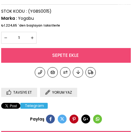
İndirim
STOK KODU
(YGBS0015)
Marka
:
Yogabu
₺1.224,65
`den başlayan taksitlerle
TAVSIYE ET
YORUM YAZ
Telegram
Paylaş