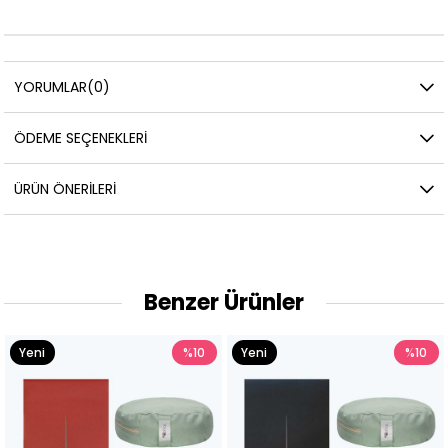
YORUMLAR
(0)
ÖDEME SEÇENEKLERI
ÜRÜN ÖNERILERI
Benzer Ürünler
Yeni
%10
Yeni
%10
Ürün
Ürün