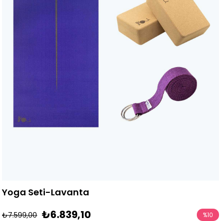
Yoga Seti-Lavanta
₺6.839,10
₺7.599,00
%
10