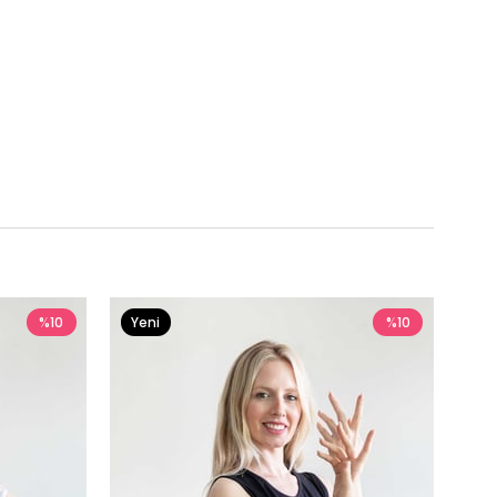
%10
Yeni
%10
Ürün