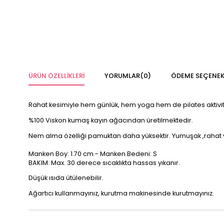
ÜRÜN ÖZELLIKLERI
YORUMLAR
(0)
ÖDEME SEÇENEK
Rahat kesimiyle hem günlük, hem yoga hem de pilates aktivite
%100 Viskon kumaş kayın ağacından üretilmektedir.
Nem alma özelliği pamuktan daha yüksektir. Yumuşak ,rahat v
Manken Boy: 1.70 cm - Manken Bedeni: S
BAKIM: Max. 30 derece sıcaklıkta hassas yıkanır.
Düşük ısıda ütülenebilir.
Ağartıcı kullanmayınız, kurutma makinesinde kurutmayınız.