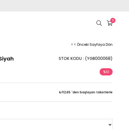
0
< < Önceki Sayfaya Dön
Siyah
STOK KODU
(YGB000068)
%
10
İndirim
₺112,65
`den başlayan taksitlerle