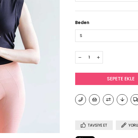
Beden
TAVSIYE ET
YORU