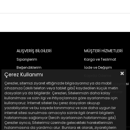
ALIŞVERİŞ BİLGİLERİ
MÜŞTERİ HİZMETLERİ
Siparişlerim
Kargo ve Teslimat
Beğendiklerim
İade ve Değişim
Çerez Kullanımı
Kargo Takip
Kapıda Ödeme
Çerezler, sitemizi ziyaret ettiğinizde bilgisayarınız ya da mobil
Yoga Matı
Mesafeli Satış Sözleşmesi
cihazınıza (akıllı telefon veya tablet gibi) kaydedilen küçük metin
Yoga Malzemeleri
Sıkça Sorulan Sorular
dosyaları ya da bilgilerdir. Çerezleri, Sitelerimizin daha kolay
kullanılması ve sizin ilgi ve ihtiyaçlarınıza göre ayarlanması için
kullanıyoruz. İnternet siteleri bu çerez dosyaları okuyup
yazabiliyorlar ve bu sayede tanınmanız ve size daha uygun bir
internet sitesi sunulması amacıyla sizinle ilgili önemli bilgilerin
hatırlanması sağlanıyor (tercih ayarlarınızın hatırlanması gibi).
Çerezler ayrıca, Sitelerimiz üzerinde gelecekteki hareketlerinizin
hızlanmasına da yardımcı olur. Bunlara ek olarak, ziyaretçilerin