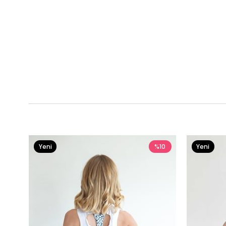
Yeni
%10
Yeni
Ürün
Ürün