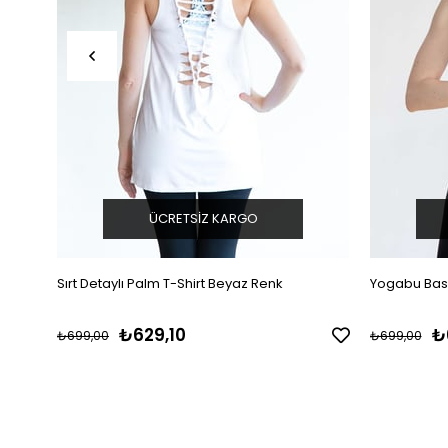
ÜCRETSIZ KARGO
Sırt Detaylı Palm T-Shirt Beyaz Renk
Yogabu Basi
₺629,10
₺
₺699,00
₺699,00