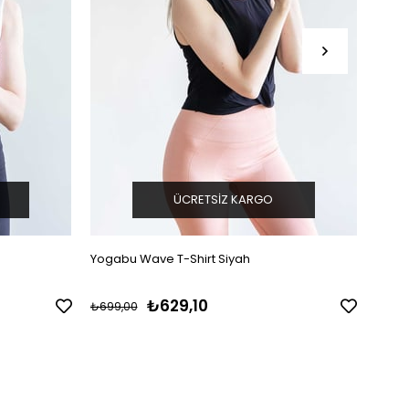
ÜCRETSIZ KARGO
Yogabu Wave T-Shirt Siyah
Sırt D
₺629,10
₺699,00
₺699