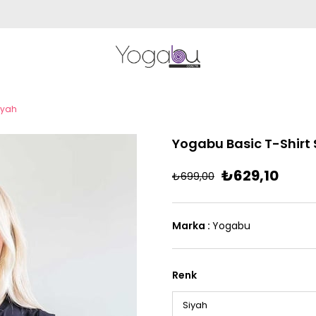
iyah
Yogabu Basic T-Shirt 
₺629,10
₺699,00
Marka
:
Yogabu
Renk