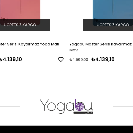
ÜCRETSIZ KARGO
ÜCRETSIZ KARGO
er Serisi Kaydırmaz Yoga Matı-
Yogabu Master Serisi Kaydırmaz
Mavi
₺4.139,10
₺4.139,10
₺4.599,00