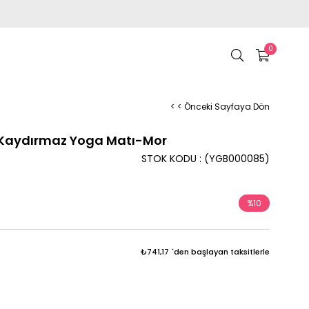
0
< < Önceki Sayfaya Dön
 Kaydırmaz Yoga Matı-Mor
STOK KODU
(YGB000085)
%
10
İndirim
₺741,17
`den başlayan taksitlerle