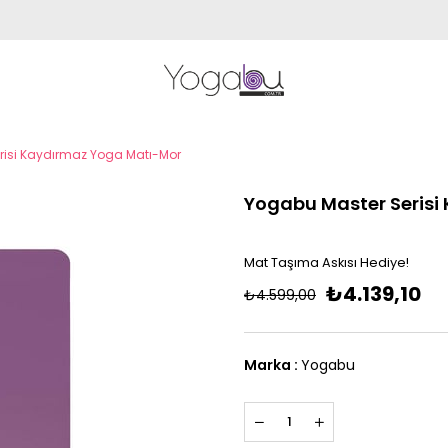
risi Kaydırmaz Yoga Matı-Mor
Yogabu Master Serisi
Mat Taşıma Askısı Hediy
e!
₺4.139,10
₺4.599,00
Marka
:
Yogabu