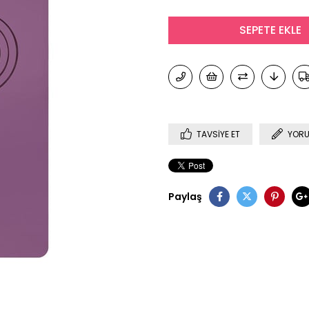
TAVSIYE ET
YORU
Paylaş