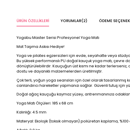
ÜRÜN ÖZELLIKLERI
YORUMLAR
(2)
ÖDEME SEÇENEK
Yogabu Master Serisi Profesyonel Yoga Matı
Mat Taşıma Askısı Hediye!
Yoga ve pilates egzersizleri için evde, seyahatte veya stüdyod
Bu yüksek performanslı PU doğal kauçuk yoga matı, çevre dostu
dönüştürülebilirdir. Kauçuğun üst kısmı ne kadar terlerseniz, o
dostu ve dayanıklı malzemelerden üretilmiştir.
Çok terli, yoğun yoga seansları için özel olarak tasarlanmış
canlandırıcı hareketler yapmanızı sağlar. Güvenli tutuş için 
Doğal ağaç kauçuğu kaymaz yüzey, antrenmanınıza odaklanma
Yoga Matı Ölçüleri: 185 x 68 cm
Kalınlığı: 4.5 mm
Materyal: Ekolojik (toksik olmayan) poliüretan kaplama, %10