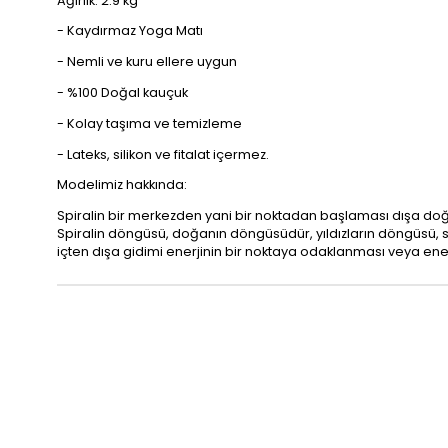
Ağırlık: 2.9 kg
- Kaydırmaz Yoga Matı
- Nemli ve kuru ellere uygun
- %100 Doğal kauçuk
- Kolay taşıma ve temizleme
- Lateks, silikon ve fitalat içermez.
Modelimiz hakkında:
Spiralin bir merkezden yani bir noktadan başlaması dışa doğr
Spiralin döngüsü, doğanın döngüsüdür, yıldızların döngüs
içten dışa gidimi enerjinin bir noktaya odaklanması veya ener