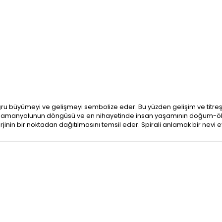
u büyümeyi ve gelişmeyi sembolize eder. Bu yüzden gelişim ve titreşiml
ü, samanyolunun döngüsü ve en nihayetinde insan yaşamının doğum-ö
jinin bir noktadan dağıtılmasını temsil eder. Spirali anlamak bir nevi