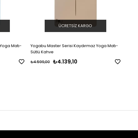
ÜCRETSIZ KARGO
 Yoga Matı-
Yogabu Master Serisi Kaydırmaz Yoga Matı-
Yogab
Sütlü Kahve
Koyu 
₺4.139,10
₺4.599,00
₺4.59