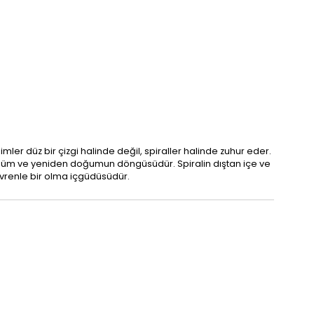
er düz bir çizgi halinde değil, spiraller halinde zuhur eder.
lüm ve yeniden doğumun döngüsüdür. Spiralin dıştan içe ve
 evrenle bir olma içgüdüsüdür.