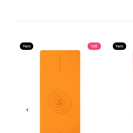
Yeni
%10
Yeni
Ürün
Ürün