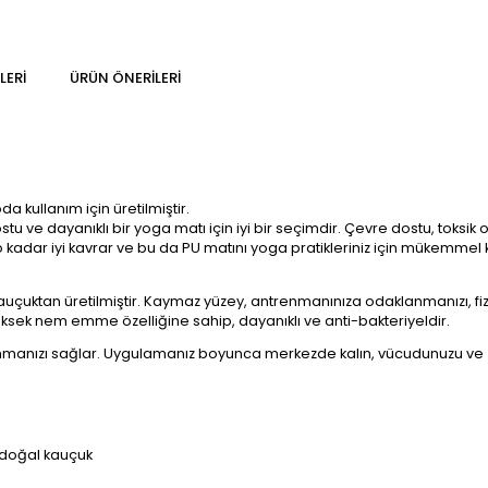
LERI
ÜRÜN ÖNERILERI
a kullanım için üretilmiştir.
 ve dayanıklı bir yoga matı için iyi bir seçimdir. Çevre dostu, toksik
 kadar iyi kavrar ve bu da PU matını yoga pratikleriniz için mükemmel kı
 kauçuktan üretilmiştir. Kaymaz yüzey, antrenmanınıza odaklanmanızı, f
yüksek nem emme özelliğine sahip, dayanıklı ve anti-bakteriyeldir.
nızı sağlar. Uygulamanız boyunca merkezde kalın, vücudunuzu ve zih
0 doğal kauçuk