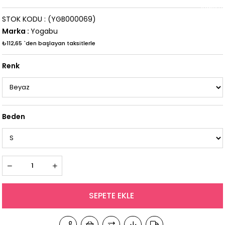
İndirim
STOK KODU
(YGB000069)
Marka
:
Yogabu
₺112,65
`den başlayan taksitlerle
Renk
Beden