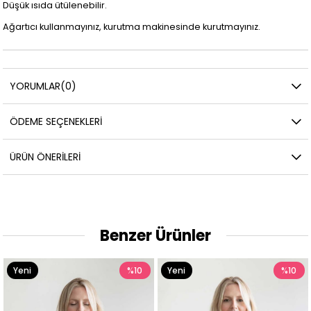
Düşük ısıda ütülenebilir.
Ağartıcı kullanmayınız, kurutma makinesinde kurutmayınız.
YORUMLAR
(0)
ÖDEME SEÇENEKLERI
ÜRÜN ÖNERILERI
Benzer Ürünler
Yeni
%10
Yeni
%10
Ürün
Ürün