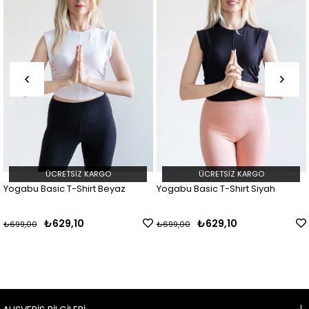
ÜCRETSIZ KARGO
ÜCRETSIZ KARGO
ogabu Basic T-Shirt Beyaz
Yogabu Basic T-Shirt Siyah
Yo
₺629,10
₺629,10
699,00
₺699,00
₺6