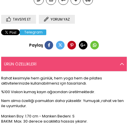
TAVSIYE ET
YORUM YAZ
Telegram
Paylaş
ÜRÜN ÖZELLIKLERI
Rahat kesimiyle hem günlük, hem yoga hem de pilates
aktivitelerinizde kullanabilmeniz için tasarlandı.
%100 Viskon kumaş kayın ağacından üretilmektedir.
Nem alma özelliği pamuktan daha yüksektir. Yumuşak ,rahat ve ten
ile uyumludur.
Manken Boy: 1.70 cm - Manken Bedeni: S
BAKIM: Max. 30 derece sıcaklıkta hassas yıkanır.