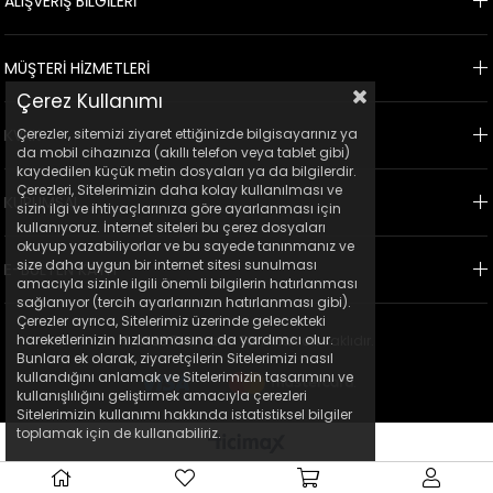
ALIŞVERİŞ BİLGİLERİ
MÜŞTERİ HİZMETLERİ
Çerez Kullanımı
Çerezler, sitemizi ziyaret ettiğinizde bilgisayarınız ya
KVKK
da mobil cihazınıza (akıllı telefon veya tablet gibi)
kaydedilen küçük metin dosyaları ya da bilgilerdir.
Çerezleri, Sitelerimizin daha kolay kullanılması ve
KURUMSAL
sizin ilgi ve ihtiyaçlarınıza göre ayarlanması için
kullanıyoruz. İnternet siteleri bu çerez dosyaları
okuyup yazabiliyorlar ve bu sayede tanınmanız ve
size daha uygun bir internet sitesi sunulması
E-BÜLTEN KAYIT
amacıyla sizinle ilgili önemli bilgilerin hatırlanması
sağlanıyor (tercih ayarlarınızın hatırlanması gibi).
Çerezler ayrıca, Sitelerimiz üzerinde gelecekteki
hareketlerinizin hızlanmasına da yardımcı olur.
© 2023 Ticimax - Tüm hakları saklıdır.
Bunlara ek olarak, ziyaretçilerin Sitelerimizi nasıl
kullandığını anlamak ve Sitelerimizin tasarımını ve
kullanışlılığını geliştirmek amacıyla çerezleri
Sitelerimizin kullanımı hakkında istatistiksel bilgiler
toplamak için de kullanabiliriz.