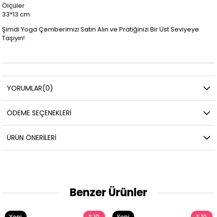
Ölçüler
33*13 cm
Şimdi Yoga Çemberimizi Satın Alın ve Pratiğinizi Bir Üst Seviyeye
Taşıyın!
YORUMLAR
(0)
ÖDEME SEÇENEKLERI
ÜRÜN ÖNERILERI
Benzer Ürünler
Yeni
%10
Yeni
%10