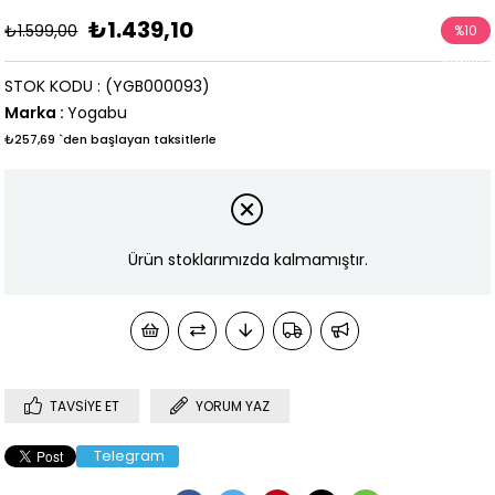
₺1.439,10
₺1.599,00
%
10
İndirim
STOK KODU
(YGB000093)
Marka
:
Yogabu
₺257,69
`den başlayan taksitlerle
Ürün stoklarımızda kalmamıştır.
TAVSIYE ET
YORUM YAZ
Telegram