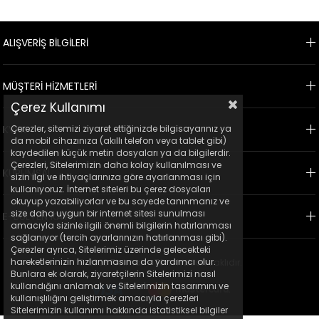
ALIŞVERİŞ BİLGİLERİ
MÜŞTERİ HİZMETLERİ
Çerez Kullanımı
KVKK
Çerezler, sitemizi ziyaret ettiğinizde bilgisayarınız ya
da mobil cihazınıza (akıllı telefon veya tablet gibi)
kaydedilen küçük metin dosyaları ya da bilgilerdir.
Çerezleri, Sitelerimizin daha kolay kullanılması ve
KURUMSAL
sizin ilgi ve ihtiyaçlarınıza göre ayarlanması için
kullanıyoruz. İnternet siteleri bu çerez dosyaları
okuyup yazabiliyorlar ve bu sayede tanınmanız ve
size daha uygun bir internet sitesi sunulması
E-BÜLTEN KAYIT
amacıyla sizinle ilgili önemli bilgilerin hatırlanması
sağlanıyor (tercih ayarlarınızın hatırlanması gibi).
Çerezler ayrıca, Sitelerimiz üzerinde gelecekteki
hareketlerinizin hızlanmasına da yardımcı olur.
© 2023 Ticimax - Tüm hakları saklıdır.
Bunlara ek olarak, ziyaretçilerin Sitelerimizi nasıl
kullandığını anlamak ve Sitelerimizin tasarımını ve
kullanışlılığını geliştirmek amacıyla çerezleri
Sitelerimizin kullanımı hakkında istatistiksel bilgiler